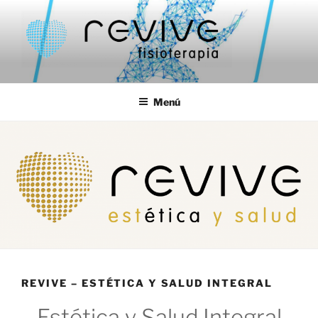
Saltar
al
contenido
REVIVE FISIOTERAPIA
Fisioterapia en Las Rozas – Fisioterapia en Majadahonda
Menú
REVIVE – ESTÉTICA Y SALUD INTEGRAL
Estética y Salud Integral