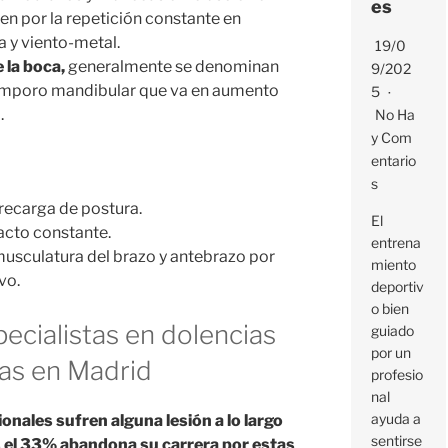
es
en por la repetición constante en
 y viento-metal.
19/0
 la boca,
generalmente se denominan
9/202
 temporo mandibular que va en aumento
5
.
No Ha
Y Com
Entario
S
recarga de postura.
El
acto constante.
entrena
musculatura del brazo y antebrazo por
miento
vo.
deportiv
o bien
ecialistas en dolencias
guiado
por un
tas en Madrid
profesio
nal
ayuda a
onales sufren alguna lesión a lo largo
sentirse
os el 33% abandona su carrera por estas