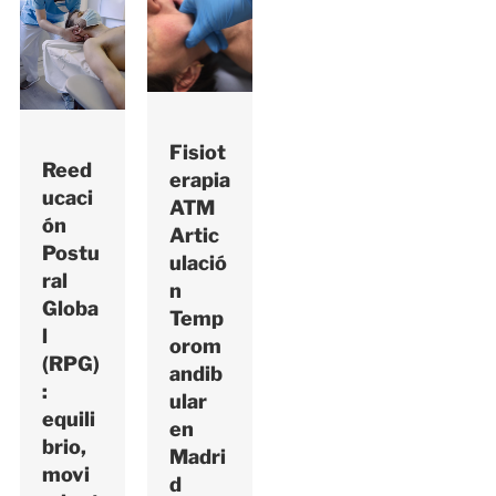
Fisiot
Reed
erapia
ucaci
ATM
ón
Artic
Postu
ulació
ral
n
Globa
Temp
l
orom
(RPG)
andib
:
ular
equili
en
brio,
Madri
movi
d