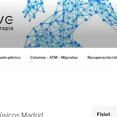
SIOTERAPIA
isioterapia en Majadahonda
uelo pélvico
Columna – ATM – Migrañas
Recuperación int
A
músicos Madrid
Fisiot