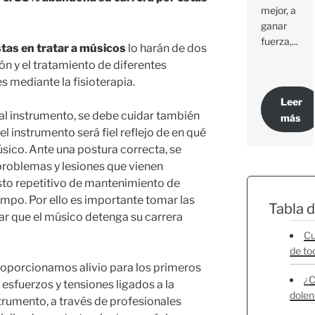
mejor, a
ganar
fuerza,...
stas en tratar a músicos
lo harán de dos
n y el tratamiento de diferentes
s mediante la fisioterapia.
Leer
l instrumento, se debe cuidar también
más
el instrumento será fiel reflejo de en qué
sico. Ante una postura correcta, se
 problemas y lesiones que vienen
sto repetitivo de mantenimiento de
mpo. Por ello es importante tomar las
Tabla 
tar que el músico detenga su carrera
Cu
de to
oporcionamos alivio para los primeros
¿C
 esfuerzos y tensiones ligados a la
dolen
strumento, a través de profesionales