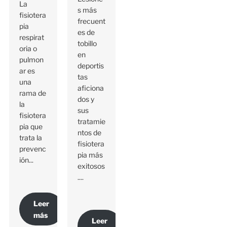
La
s más
fisiotera
frecuent
pia
es de
respirat
tobillo
oria o
en
pulmon
deportis
ar es
tas
una
aficiona
rama de
dos y
la
sus
fisiotera
tratamie
pia que
ntos de
trata la
fisiotera
prevenc
pia más
ión...
exitosos
....
Leer
más
Leer