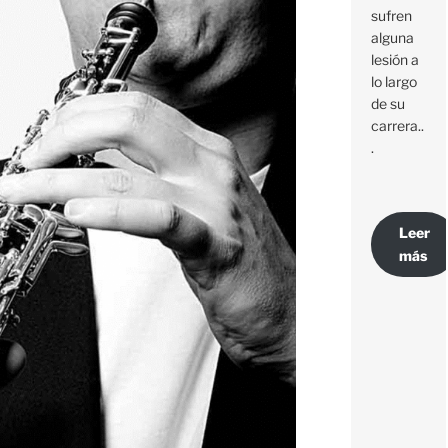
sufren
alguna
lesión a
lo largo
de su
carrera..
.
Leer
más