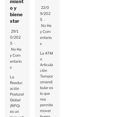
mient
o y
22/0
9/202
biene
5
star
No Ha
29/1
Y Com
0/202
Entario
5
S
No Ha
La ATM
Y Com
o
Entario
Articula
S
ción
Tempor
La
omandi
Reeduc
bular es
ación
la que
Postural
nos
Global
permite
(RPG)
mover
es un
buena