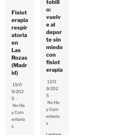
tobill
o:
Fisiot
vuelv
erapia
e al
respir
depor
atoria
te sin
en
miedo
Las
con
Rozas
fisiot
(Madr
erapia
id)
12/0
15/0
9/202
9/202
5
5
No Ha
No Ha
Y Com
Y Com
Entario
Entario
S
S
Lesione