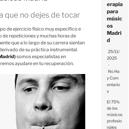
erapia
para
a que no dejes de tocar
músic
os
po de ejercicio físico muy específico e
Madri
o de repeticiones y muchas horas de
d
uente que a lo largo de su carrera sientan
derivado de su práctica instrumental.
25/11/
Madrid)
somos especialistas en
2025
bremos ayudare en tu recuperación.
No Ha
Y Com
Entario
S
El 75%
de los
músicos
profesio
nales