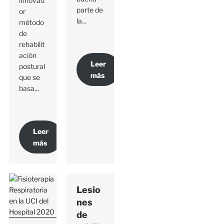
innovad
parte de
or
la...
método
de
rehabilit
ación
Leer
postural
más
que se
basa...
Leer
más
Lesio
nes
de