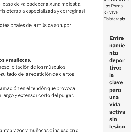
el caso de ya padecer alguna molestia,
fisioterapia especializada y corregir así
ofesionales de la música son, por
Entre
namie
nto
depor
zos y muñecas
.
resolicitación de los músculos
tivo:
esultado de la repetición de ciertos
la
clave
lamación en el tendón que provoca
para
largo y extensor corto del pulgar.
una
vida
activa
sin
lesion
 antebrazos y muñecas e incluso en el