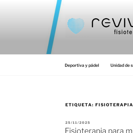
Saltar
al
contenido
REVIVE FI
Fisioterapia en Las Rozas – F
Deportiva y pádel
Unidad de s
ETIQUETA:
FISIOTERAPI
PUBLICADO
25/11/2025
EL
Fisioterapia para 